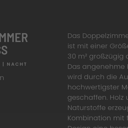
IMMER
Das Doppelzimme
ist mit einer Größ
SS
30 m² großzügig d
R | NACHT
Das angenehme 
wird durch die A
nen
hochwertigster M
²
geschaffen. Holz
Naturstoffe erzeu
Kombination mit 