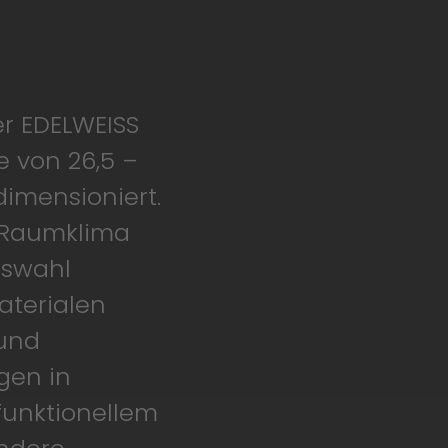
r EDELWEISS
e von 26,5 –
imensioniert.
Raumklima
uswahl
aterialen
 und
gen in
funktionellem