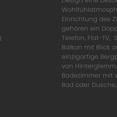
Design eine beso
Wohlfühl­atmosph
Einrichtung des 
gehören ein Dopp
Telefon, Flat-TV, 
l
Balkon mit Blick 
einzigartige Ber
von Hinterglemm.
Badezimmer mit 
Bad oder Dusche,