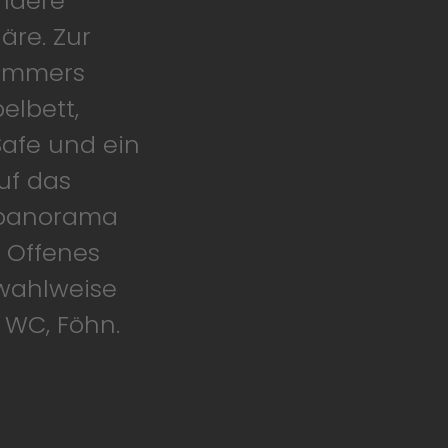
ndere
äre. Zur
Zimmers
elbett,
Safe und ein
auf das
g­panorama
 Offenes
wahlweise
 WC, Föhn.